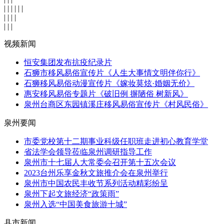
| | | | | |
| | | |
| | |
视频新闻
恒安集团发布抗疫纪录片
石狮市移风易俗宣传片《人生大事情文明伴你行》
石狮移风易俗动漫宣传片《嫁妆莫炫·婚姻无价》
惠安移风易俗专题片《破旧例 摒陋俗 树新风》
泉州台商区东园镇溪庄移风易俗宣传片《村风民俗》
泉州要闻
市委党校第十二期事业科级任职班走进初心教育学堂
省法学会领导莅临泉州调研指导工作
泉州市十七届人大常委会召开第十五次会议
2023台州乐享金秋文旅推介会在泉州举行
泉州市中国农民丰收节系列活动精彩纷呈
泉州下起文旅经济“政策雨”
泉州入选“中国美食旅游十城”
县市新闻