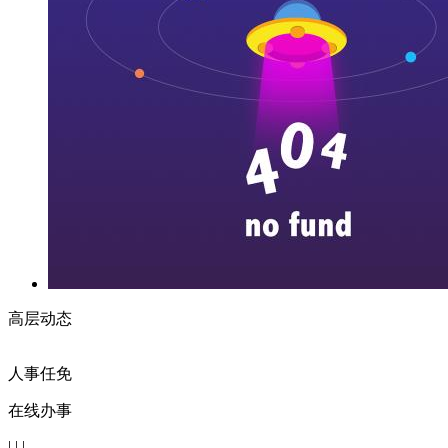
高层动态
人事任免
在线办事
| | |