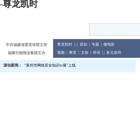
-尊龙凯时
尊龙凯时
| | |
原创
|
专题
|
微电影
中共福建省委宣传部主管
视频
|
教育
|
文旅
|
侨讯
| |
多元泉州
福建日报报业集团主办
滚动新闻：
“泉州市网络安全知识vr展”上线
泉州市庆祝2024年教师节大会举行
党的二十届三中全会精神宣讲进企业
2024世界闽南文化节13日至17日在印尼举行
泉州市发布提醒告诫书 规范月饼价格及包装行为
教育世家六代接力传承 90余人投身教育累计教龄超两千年
泉州市文旅总指挥部研究推进中秋国庆假日旅游市场等工作