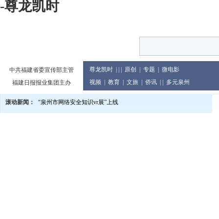
-尊龙凯时
尊龙凯时
| | |
原创
|
专题
|
微电影
中共福建省委宣传部主管
视频
|
教育
|
文旅
|
侨讯
| |
多元泉州
福建日报报业集团主办
滚动新闻：
“泉州市网络安全知识vr展”上线
泉州市庆祝2024年教师节大会举行
党的二十届三中全会精神宣讲进企业
2024世界闽南文化节13日至17日在印尼举行
泉州市发布提醒告诫书 规范月饼价格及包装行为
教育世家六代接力传承 90余人投身教育累计教龄超两千年
泉州市文旅总指挥部研究推进中秋国庆假日旅游市场等工作