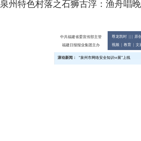
泉州特色村落之石狮古浮：渔舟唱晚 
尊龙凯时
| | |
原
中共福建省委宣传部主管
视频
|
教育
|
文
福建日报报业集团主办
滚动新闻：
“泉州市网络安全知识vr展”上线
泉州市庆祝2024年教师节大会举行
党的二十届三中全会精神宣讲进企业
2024世界闽南文化节13日至17日在
泉州市发布提醒告诫书 规范月饼价格
教育世家六代接力传承 90余人投身
泉州市文旅总指挥部研究推进中秋国