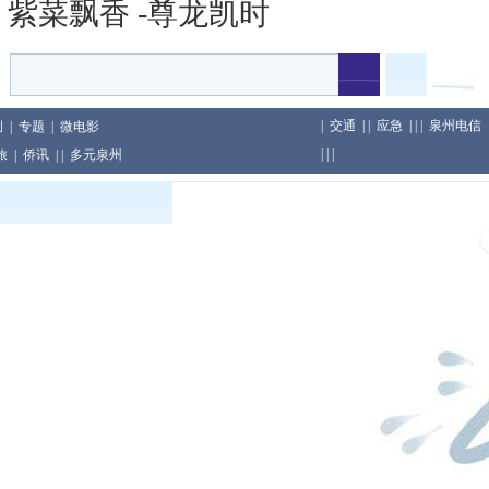
紫菜飘香 -尊龙凯时
|
交通
| |
应急
| | |
泉州电信
创
|
专题
|
微电影
| | |
旅
|
侨讯
| |
多元泉州
印尼举行
及包装行为
教育累计教龄超两千年
庆假日旅游市场等工作