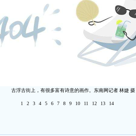
古浮古街上，有很多富有诗意的画作。东南网记者 林婕 摄
1
2
3
4
5
6
7
8
9
10
11
12
13
14