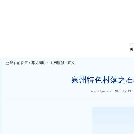
关
您所在的位置：
尊龙凯时
>
本网原创
> 正文
泉州特色村落之石
www.fjsen.com
2020-12-19 1