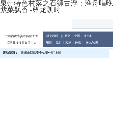
泉州特色村落之石狮古浮：渔舟唱晚
紫菜飘香 -尊龙凯时
尊龙凯时
| | |
原创
|
专题
|
微电影
中共福建省委宣传部主管
视频
|
教育
|
文旅
|
侨讯
| |
多元泉州
福建日报报业集团主办
滚动新闻：
“泉州市网络安全知识vr展”上线
泉州市庆祝2024年教师节大会举行
党的二十届三中全会精神宣讲进企业
2024世界闽南文化节13日至17日在印尼举行
泉州市发布提醒告诫书 规范月饼价格及包装行为
教育世家六代接力传承 90余人投身教育累计教龄超两千年
泉州市文旅总指挥部研究推进中秋国庆假日旅游市场等工作