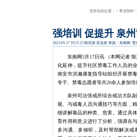
您所在的位置： >
尊龙凯时
强培训 促提升 泉
2023-05-17 19:21:23
陈培源 苏连发
来源：东南网
责
东南网5月17日讯 （本网记者
化延伸，提升社区禁毒工作人员的
南安市洪濑康复指导站组织开展禁
专干、禁毒志愿者等共20余人参加培
泉州司法强戒所综合戒治大队
规、与戒毒人员沟通技巧等方面，
细讲解毒品的种类、危害。通过具
育作用和意义进行了分析，强调在
多沟通、多倾听，及时帮助解决戒