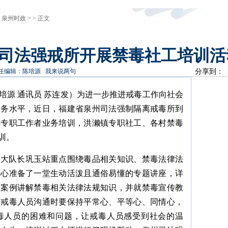
>
泉州时政
> > 正文
州司法强戒所开展禁毒社工培训活
任编辑：陈培源
我来说两句
分享到：
 陈培源 通讯员 苏连发）为进一步推进戒毒工作向社会
业务水平，近日，福建省泉州司法强制隔离戒毒所到
毒专职工作者业务培训，洪濑镇专职社工、各村禁毒
训。
副大队长巩玉站重点围绕毒品相关知识、禁毒法律法
精心准备了一堂生动活泼且通俗易懂的专题讲座，详
体案例讲解禁毒相关法律法规知识，并就禁毒宣传教
与戒毒人员沟通时要保持平常心、平等心、同情心，
毒人员的困难和问题，让戒毒人员感受到社会的温