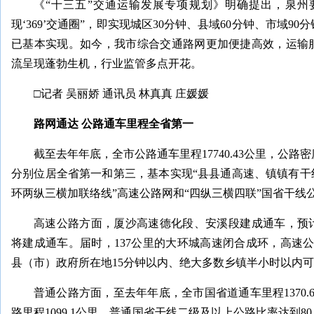
《“十三五”交通运输发展专项规划》明确提出，泉州
现‘369’交通圈”，即实现城区30分钟、县域60分钟、市域9
已基本实现。如今，我市综合交通路网更加便捷高效，运输
流呈现蓬勃生机，行业监管多点开花。
□记者 吴丽娇 通讯员 林真真 庄媛媛
路网通达 公路通车里程全省第一
截至去年年底，全市公路通车里程17740.43公里，公路密度
分别位居全省第一和第三，基本实现“县县通高速、镇镇有干
环两纵三横加联络线”高速公路网和“四纵三横四联”国省干线
高速公路方面，厦沙高速德化段、安溪段建成通车，预
将建成通车。届时，137公里的大环城高速闭合成环，高速公
县（市）政府所在地15分钟以内、绝大多数乡镇半小时以内
普通公路方面，至去年年底，全市国省道通车里程1370.
路里程1099.1公里，普通国省干线二级及以上公路比率达到80.