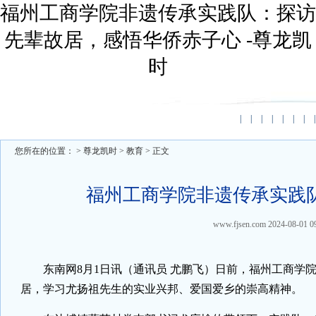
福州工商学院非遗传承实践队：探访
先辈故居，感悟华侨赤子心 -尊龙凯
时
|
|
|
|
|
|
|
|
您所在的位置： >
尊龙凯时
>
教育
> 正文
福州工商学院非遗传承实践
www.fjsen.com
2024-08-01 0
东南网8月1日讯（通讯员 尤鹏飞）日前，福州工商学
居，学习尤扬祖先生的实业兴邦、爱国爱乡的崇高精神。