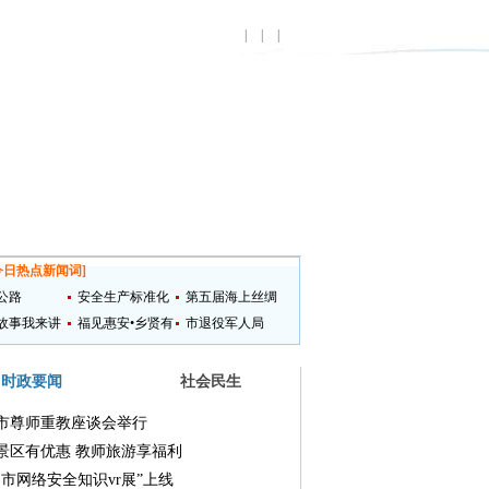
|
|
|
今日热点新闻词
]
公路
安全生产标准化
第五届海上丝绸
故事我来讲
提升
福见惠安•乡贤有
之路国际艺术节
市退役军人局
为
时政要闻
社会民生
市尊师重教座谈会举行
景区有优惠 教师旅游享福利
州市网络安全知识vr展”上线