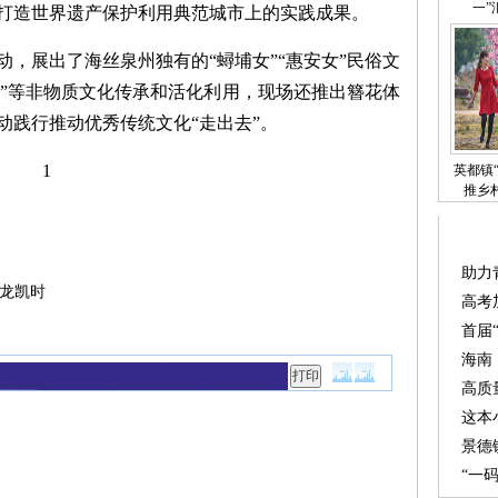
一”
打造世界遗产保护利用典范城市上的实践成果。
，展出了海丝泉州独有的“蟳埔女”“惠安女”民俗文
建筑”等非物质文化传承和活化利用，现场还推出簪花体
动践行推动优秀传统文化“走出去”。
1
英都镇
推乡
助力
龙凯时
高考
首届
海南
高质
这本
景德
“一