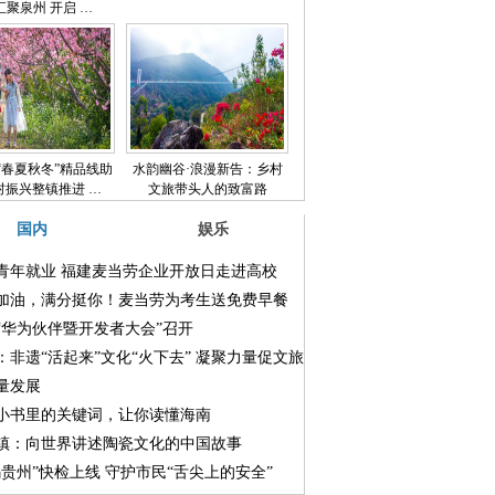
汇聚泉州 开启 …
“春夏秋冬”精品线助
水韵幽谷·浪漫新告：乡村
村振兴整镇推进 …
文旅带头人的致富路
国内
娱乐
青年就业 福建麦当劳企业开放日走进高校
加油，满分挺你！麦当劳为考生送免费早餐
“华为伙伴暨开发者大会”召开
：非遗“活起来”文化“火下去” 凝聚力量促文旅
量发展
小书里的关键词，让你读懂海南
镇：向世界讲述陶瓷文化的中国故事
码贵州”快检上线 守护市民“舌尖上的安全”