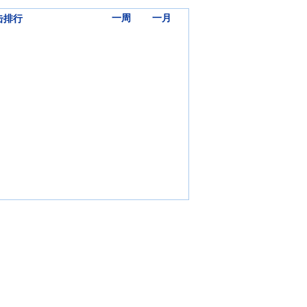
三天
一周
一月
击排行