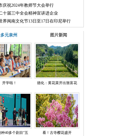
市庆祝2024年教师节大会举行
二十届三中全会精神宣讲进企业
24世界闽南文化节13日至17日在印尼举行
多元泉州
图片新闻
开学啦！
德化：黄花菜开出致富花
剧种40多个剧目“五
看！古寺樱花盛开