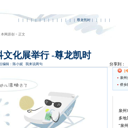
|
|
|
|
|
|
|
|
|
|
|
|
|
|
尊龙凯时
|
|
|
|
|
>
本网原创
> 正文
文化展举行 -尊龙凯时
任编辑：陈小妮
我来说两句
分享到：
[
泉州
侨乡
泉州
多地
“泉