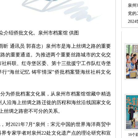
泉州
党的
20
众介绍侨批文化。泉州市档案馆 供图
黄雨昕 通讯员 郭喜忠）泉州市是海上丝绸之路的重要
之路的重要通道。为推进两个重要丝路城市的文化交
州市社科联、红寺堡区委、第十三批援宁工作队红寺堡
行“海丝记忆 铸牢情深”侨批档案暨海丝社科文化
部分为侨批档案文化展，从泉州市档案馆馆藏中精选
泉州人沿海上丝绸之路迁徙的历程和海丝沿线国家文化
上丝绸之路密不可分的关系。
对2021年7月“泉州：宋元中国的世界海洋商贸中
科界专家学者对泉州22处文化遗产点的理论研究和宣
16个