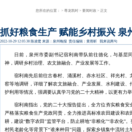
您所在的位置： >
尊龙凯时
>
要闻时政
> 正文
抓好粮食生产 赋能乡村振兴 泉
2022-10-29 12:05:38
陈凌鹭
来源：泉州晚报
责任编辑：黄雨昕
我来说两句
日前，泉州市委副书记宿利南带队前往德化，与基层
神，调研乡村治理、农文旅融合、产业发展等工作。
宿利南先后前往古春村、涌溪村、赤水社区、祥光村、
窑等地调研，详细了解农文旅融合、产业发展、水利建设、
护利用等情况，强调要认真学习党的二十大精神，以更有力举
宿利南指出，党的二十大报告提出，全方位夯实粮食安
严格落实粮食生产党政同责，全力推进高标准农田建设和农
耕，建设“数字农田”监管平台，防止耕地“非粮化”“非农化”
村民老龄化等背景下“谁来种田”问题，探索乡镇集中流转土