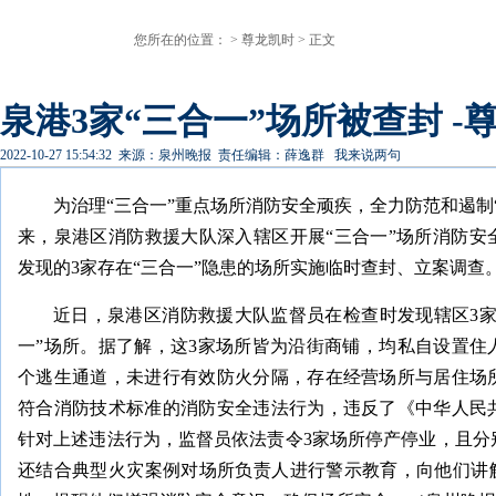
您所在的位置： >
尊龙凯时
> 正文
泉港3家“三合一”场所被查封 -
2022-10-27 15:54:32
来源：泉州晚报
责任编辑：薛逸群
我来说两句
为治理“三合一”重点场所消防安全顽疾，全力防范和遏制
来，泉港区消防救援大队深入辖区开展“三合一”场所消防安
发现的3家存在“三合一”隐患的场所实施临时查封、立案调查
近日，泉港区消防救援大队监督员在检查时发现辖区3家
一”场所。据了解，这3家场所皆为沿街商铺，均私自设置住
个逃生通道，未进行有效防火分隔，存在经营场所与居住场
符合消防技术标准的消防安全违法行为，违反了《中华人民
针对上述违法行为，监督员依法责令3家场所停产停业，且分
还结合典型火灾案例对场所负责人进行警示教育，向他们讲解