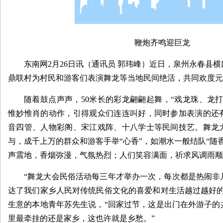
鞭炮齐鸣迎巨龙
东南网2月26日讯（通讯员 郭玮峰）近日，泉州永春县
鼎联村为村民和游客们表演舞龙等当地民间绝活，共同欢度元
随着鼓点声声，50米长的彩龙翩翩起舞，“戏龙珠、龙
惟妙惟肖的动作，引得观众们连连叫好，同时参加表演的还
音四管、人物彩阁、宋江戏阵、十八学士等民间技艺。舞龙
与，成千上万的群众和游客手举“心香”，如潮水一般结队“随
声震地，香烟弥漫，气氛热烈；人们笑容满面，祈求风调雨顺
“舞龙大会民俗活动每三年才举办一次，每次都是热闹非
达了我们家乡人民对传统民俗文化的喜爱和对生活越过越好的
生意的本地青年苏先生说，“回家过节，这是出门在外游子的
里最牵挂的还是家乡，这也许就是乡愁。”