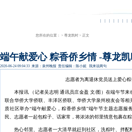
|
|
|
|
|
|
|
|
您所在的位置： >
尊龙凯时
> 正文
端午献爱心 粽香侨乡情 -尊龙凯
2020-06-24 09:04:33
来源：泉州晚报
责任编辑：陈小妮
我来说两句
志愿者为离退休党员送上爱心粽
本报讯 （记者吴志明 通讯员庄金盈 文/图）在端午节
联合华侨大学侨联、丰泽区侨联、华侨大学泉州校友会等相
质社区举办“端午献爱心，粽香侨乡情”端午节主题志愿服
民、志愿者一起包粽子、话家常，将浓浓的邻里情意包裹在粽
热心邻里、志愿者一大清早就赶到社区，洗粽叶、拌配