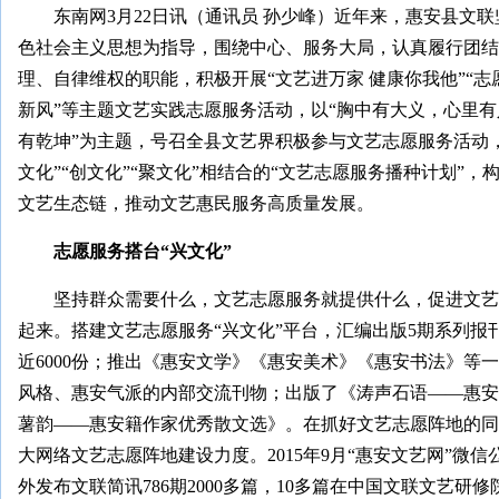
东南网3月22日讯（通讯员 孙少峰）近年来，惠安县文
色社会主义思想为指导，围绕中心、服务大局，认真履行团结
理、自律维权的职能，积极开展“文艺进万家 健康你我他”“志
新风”等主题文艺实践志愿服务活动，以“胸中有大义，心里
有乾坤”为主题，号召全县文艺界积极参与文艺志愿服务活动，实
文化”“创文化”“聚文化”相结合的“文艺志愿服务播种计划”
文艺生态链，推动文艺惠民服务高质量发展。
志愿服务搭台“兴文化”
坚持群众需要什么，文艺志愿服务就提供什么，促进文艺
起来。搭建文艺志愿服务“兴文化”平台，汇编出版5期系列报
近6000份；推出《惠安文学》《惠安美术》《惠安书法》等
风格、惠安气派的内部交流刊物；出版了《涛声石语——惠安
薯韵——惠安籍作家优秀散文选》。在抓好文艺志愿阵地的同
大网络文艺志愿阵地建设力度。2015年9月“惠安文艺网”微
外发布文联简讯786期2000多篇，10多篇在中国文联文艺研