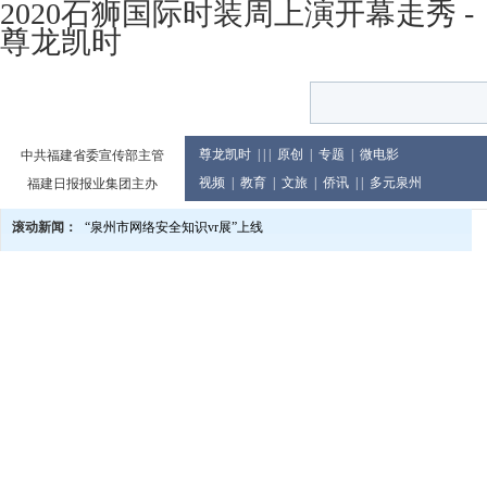
2020石狮国际时装周上演开幕走秀 -
尊龙凯时
尊龙凯时
| | |
原创
|
专题
|
微电影
中共福建省委宣传部主管
视频
|
教育
|
文旅
|
侨讯
| |
多元泉州
福建日报报业集团主办
滚动新闻：
“泉州市网络安全知识vr展”上线
泉州市庆祝2024年教师节大会举行
党的二十届三中全会精神宣讲进企业
2024世界闽南文化节13日至17日在印尼举行
泉州市发布提醒告诫书 规范月饼价格及包装行为
教育世家六代接力传承 90余人投身教育累计教龄超两千年
泉州市文旅总指挥部研究推进中秋国庆假日旅游市场等工作