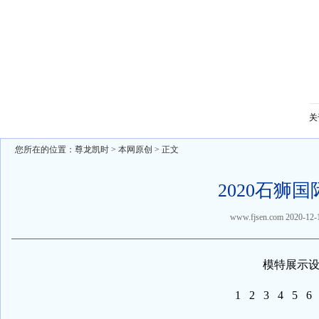
关
您所在的位置：
尊龙凯时
>
本网原创
> 正文
2020石狮
www.fjsen.com
2020-12-
模特展示
1
2
3
4
5
6