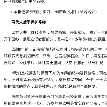
座已有280年历史的石楼。
□本报记者 张晓明 实习生 刘熠烨 文/图（除署名外）
两代人携手保护修缮
四方天井，红砖高墙，雕梁画栋，修旧如旧。将近一年
开了面纱，展现在记者面前的，是与它200多年前相似的容颜
回想9年前，记者探访踏进石楼时，抬头是方形的天空，
环顾四周是残垣断壁，只剩一些石柱和石梁。昨日，再见石
合院式，经修缮后，比往昔更坚固，从空中俯瞰，格外壮观。
“我们是根据当时保留下来的36间的结构进行修缮，现
绍，旧时黄素石楼内有房36间，楼外有屋72间，合乎“三十
保护修缮的重点，就是楼内36间房建筑风貌的全面恢复。
当年为记者推开厚重石门的老者已经离世，黄欣明等首
棒传给黄实卿这一代人。79岁的黄欣明是黄实卿的父亲，也