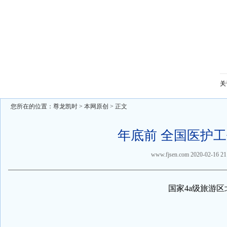
关
您所在的位置：
尊龙凯时
>
本网原创
> 正文
年底前 全国医护
www.fjsen.com
2020-02-16 21
国家4a级旅游