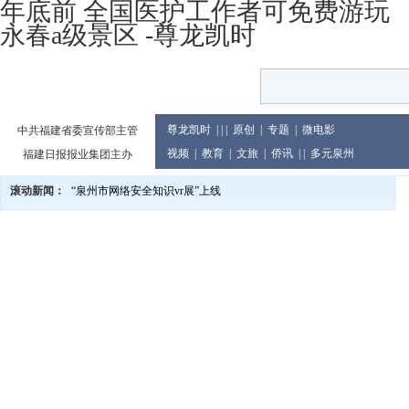
年底前 全国医护工作者可免费游玩
永春a级景区 -尊龙凯时
尊龙凯时
| | |
原创
|
专题
|
微电影
中共福建省委宣传部主管
视频
|
教育
|
文旅
|
侨讯
| |
多元泉州
福建日报报业集团主办
滚动新闻：
“泉州市网络安全知识vr展”上线
泉州市庆祝2024年教师节大会举行
党的二十届三中全会精神宣讲进企业
2024世界闽南文化节13日至17日在印尼举行
泉州市发布提醒告诫书 规范月饼价格及包装行为
教育世家六代接力传承 90余人投身教育累计教龄超两千年
泉州市文旅总指挥部研究推进中秋国庆假日旅游市场等工作