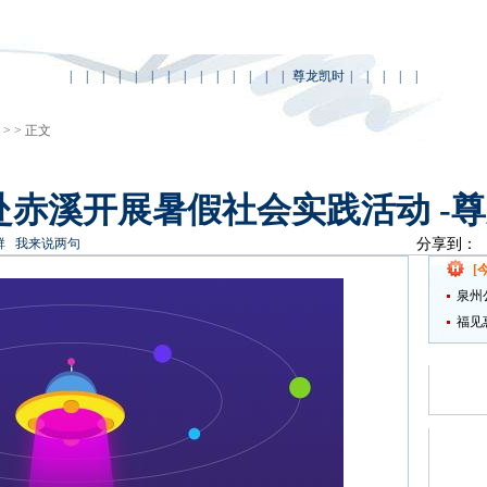
|
|
|
|
|
|
|
|
|
|
|
|
|
|
尊龙凯时
|
|
|
|
|
 > > 正文
赤溪开展暑假社会实践活动 -
群
我来说两句
分享到：
[
泉州
福见
为