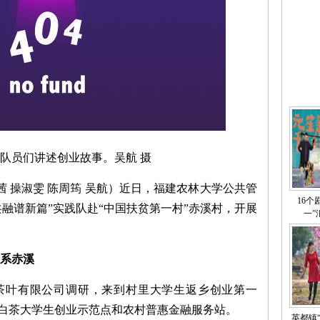
队员们讲述创业故事。吴航 摄
泽茜 操淑雯 陈周筠 吴航）近日，福建农林大学公共管
16个
融谱新篇”实践队赴“中国扶贫第一村”赤溪村，开展
一”
情系赤溪
溪茶叶有限公司调研，来到村里大学生返乡创业第一
白茶大学生创业示范点和农村普惠金融服务站。
英都镇