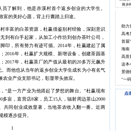
推乡
队员了解到，他是赤溪村首个返乡创业的大学生。
贫致富的美好心愿，背上行囊踏上归途。
助力
溪村丰富的白茶资源，杜赢借鉴别村经验，深刻意识
高考
从无到有白手起家，从加工小作坊到创办茶叶公司，
首届
脚印，所有努力有迹可循。2014年，杜赢建起了属
海南
；2016年，杜赢扩大规模、新增设备，创建茶园基
高质
2017年，杜赢茶厂的产值从最初的20多万元飙升
这本
万元。而他也从当年的返乡创业大学生成长为小有名气
景德
员兼农业产业支部书记，彰显带头效应。
“一
，“是一方产业为他搭起了梦想的舞台。”杜赢现有
点
00多亩，直营店8家，员工15人，辐射周边茶山2000
户。共同创业成效显著，当地茶农收入翻一番。近两
规模逐步提升。
1