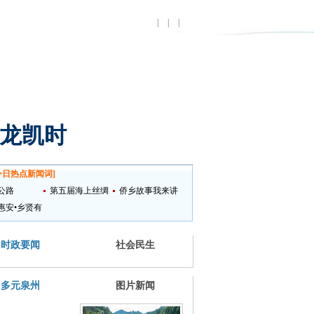
|
|
|
尊龙凯时
今日热点新闻词
]
公路
第五届海上丝绸
侨乡故事我来讲
惠安•乡贤有
之路国际艺术节
时政要闻
社会民生
多元泉州
图片新闻