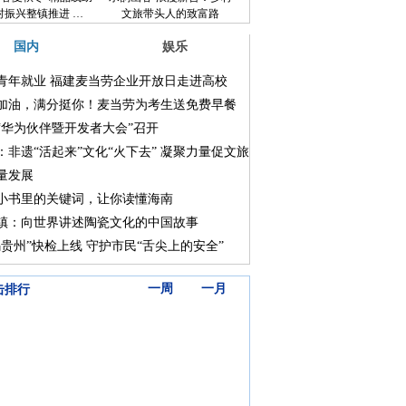
村振兴整镇推进 …
文旅带头人的致富路
国内
娱乐
青年就业 福建麦当劳企业开放日走进高校
加油，满分挺你！麦当劳为考生送免费早餐
“华为伙伴暨开发者大会”召开
：非遗“活起来”文化“火下去” 凝聚力量促文旅
量发展
小书里的关键词，让你读懂海南
镇：向世界讲述陶瓷文化的中国故事
码贵州”快检上线 守护市民“舌尖上的安全”
三天
一周
一月
击排行