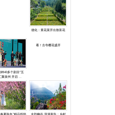
德化：黄花菜开出致富花
看！古寺樱花盛开
剧种40多个剧目“五
汇聚泉州 开启 …
“春夏秋冬”精品线助
水韵幽谷·浪漫新告：乡村