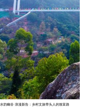
水韵幽谷·浪漫新告：乡村文旅带头人的致富路