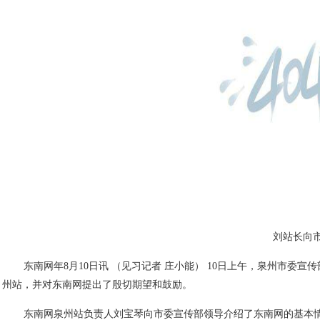
刘站长向
东南网年8月10日讯 （见习记者 庄小能） 10日上午，泉州市
州站，并对东南网提出了殷切期望和鼓励。
东南网泉州站负责人刘宝琴向市委宣传部领导介绍了东南网的基本