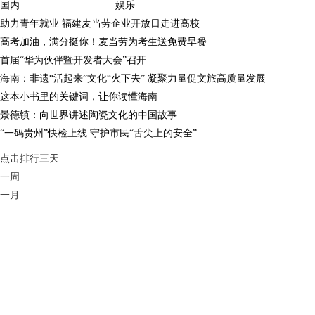
国内
娱乐
助力青年就业 福建麦当劳企业开放日走进高校
高考加油，满分挺你！麦当劳为考生送免费早餐
首届“华为伙伴暨开发者大会”召开
海南：非遗“活起来”文化“火下去” 凝聚力量促文旅高质量发展
这本小书里的关键词，让你读懂海南
景德镇：向世界讲述陶瓷文化的中国故事
“一码贵州”快检上线 守护市民“舌尖上的安全”
点击排行
三天
一周
一月