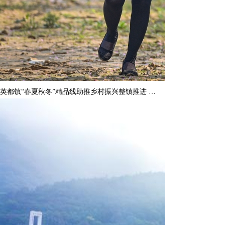
英都镇“春夏秋冬”精品线助推乡村振兴整镇推进 …