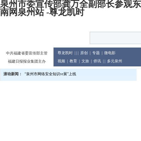
泉州市委宣传部龚万全副部长参观东
南网泉州站 -尊龙凯时
尊龙凯时
| | |
原创
|
专题
|
微电影
中共福建省委宣传部主管
视频
|
教育
|
文旅
|
侨讯
| |
多元泉州
福建日报报业集团主办
滚动新闻：
“泉州市网络安全知识vr展”上线
泉州市庆祝2024年教师节大会举行
党的二十届三中全会精神宣讲进企业
2024世界闽南文化节13日至17日在印尼举行
泉州市发布提醒告诫书 规范月饼价格及包装行为
教育世家六代接力传承 90余人投身教育累计教龄超两千年
泉州市文旅总指挥部研究推进中秋国庆假日旅游市场等工作