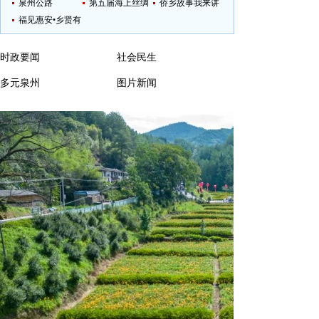
泉州公路
第五届海上丝绸
侨乡故事我来讲
福见惠安•乡贤有
之路国际艺术节
为
时政要闻
社会民生
多元泉州
图片新闻