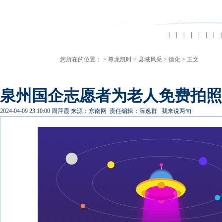
|
|
|
|
|
|
|
|
您所在的位置： >
尊龙凯时
>
县域风采
>
德化
> 正文
泉州国企志愿者为老人免费拍照 
2024-04-09 23:10:00
周萍霞
来源：东南网
责任编辑：薛逸群
我来说两句