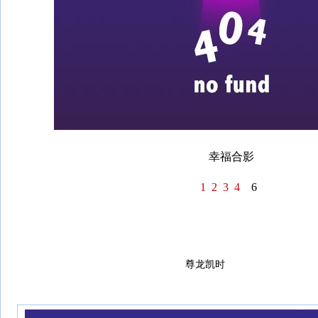
幸福合影
1
2
3
4
6
尊龙凯时