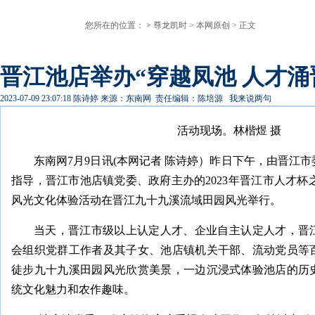
您所在的位置： >
尊龙凯时
>
本网原创
> 正文
晋江池店举办“穿越凤池 人才涌
2023-07-09 23:07:18
陈诗婷
来源：东南网
责任编辑：陈培源
我来说两句
活动现场。林楷煜 摄
东南网7月9日讯(本网记者 陈诗婷）昨日下午，由晋江
指导，晋江市池店镇党委、政府主办的2023年晋江市人才杯之
风光文化体验活动在晋江九十九溪流域田园风光举行。
当天，晋江市级以上认定人才、企业自主认定人才，晋
会组织党群工作者及其子女、池店镇机关干部、流动党员等
徒步九十九溪田园风光欣赏美景，一边沉浸式体验池店的历
统文化魅力和农作趣味。