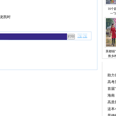
16个
一”
龙凯时
英都镇
推乡
助力
高考
首届
海南
高质
这本
景德