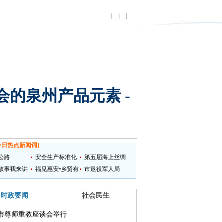
|
|
|
会的泉州产品元素 -
今日热点新闻词
]
公路
安全生产标准化
第五届海上丝绸
故事我来讲
提升
福见惠安•乡贤有
之路国际艺术节
市退役军人局
为
时政要闻
社会民生
市尊师重教座谈会举行