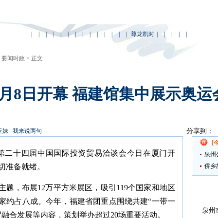
|
|
|
|
|
|
|
|
|
|
|
|
|
|
尊龙凯时
|
|
|
|
|
>
要闻时政
> 正文
月8日开幕 福建馆集中展示奥运
玉妹
我来说两句
分享到：
[
）第二十四届中国国际投资贸易洽谈会今日在厦门开
泉州
切准备就绪。
侨乡
主题，布展12万平方米展区，吸引119个国家和地区
国家约占八成。今年，福建省团重点围绕共建“一带一
泉州
贸融合发展等内容，策划举办超过20场重要活动。