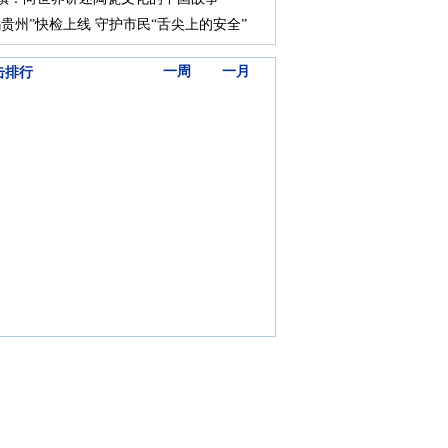
码贵州”快检上线 守护市民“舌尖上的安全”
三天
一周
一月
击排行