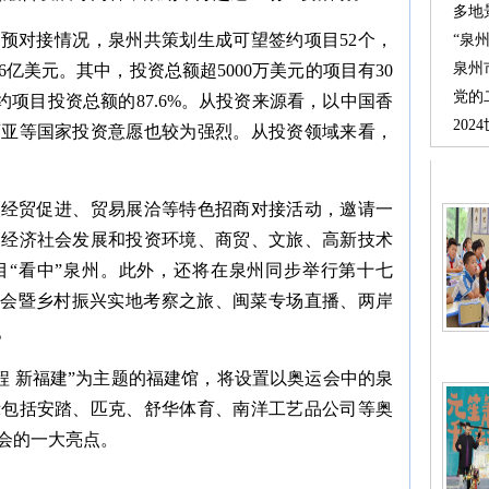
多地
预对接情况，泉州共策划生成可望签约项目52个，
“泉
泉州
.6亿美元。其中，投资总额超5000万美元的项目有30
党的
约项目投资总额的87.6%。从投资来源看，以中国香
20
西亚等国家投资意愿也较为强烈。从投资领域来看，
办经贸促进、贸易展洽等特色招商对接活动，邀请一
州经济社会发展和投资环境、商贸、文旅、高新技术
目“看中”泉州。此外，还将在泉州同步举行第十七
接会暨乡村振兴实地考察之旅、闽菜专场直播、两岸
。
程 新福建”为主题的福建馆，将设置以奥运会中的泉
示包括安踏、匹克、舒华体育、南洋工艺品公司等奥
会的一大亮点。