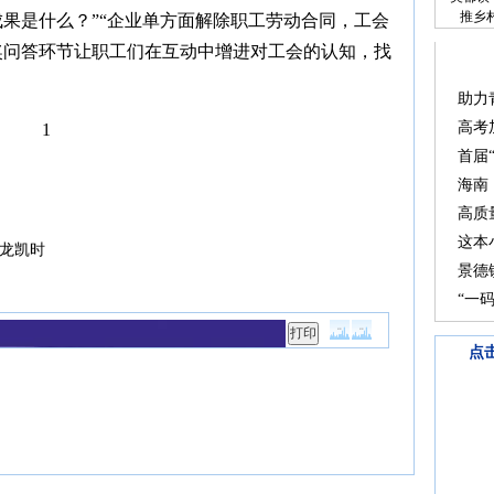
推乡
成果是什么？”“企业单方面解除职工劳动合同，工会
奖问答环节让职工们在互动中增进对工会的认知，找
助力
高考
1
首届
海南
高质
这本
龙凯时
景德
“一
点