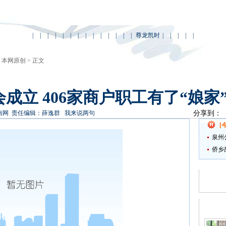
|
|
|
|
|
|
|
|
|
|
|
|
|
|
尊龙凯时
|
|
|
|
|
>
本网原创
> 正文
立 406家商户职工有了“娘家”
南网
责任编辑：薛逸群
我来说两句
分享到：
[
泉州
侨乡