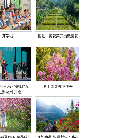
开学啦！
德化：黄花菜开出致富花
剧种40多个剧目“五
看！古寺樱花盛开
汇聚泉州 开启 …
“春夏秋冬”精品线助
水韵幽谷·浪漫新告：乡村