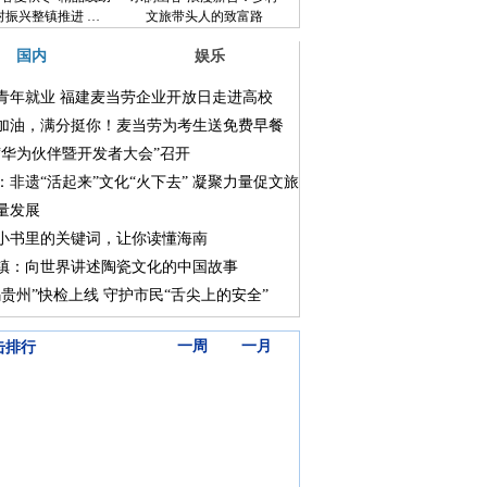
村振兴整镇推进 …
文旅带头人的致富路
国内
娱乐
青年就业 福建麦当劳企业开放日走进高校
加油，满分挺你！麦当劳为考生送免费早餐
“华为伙伴暨开发者大会”召开
：非遗“活起来”文化“火下去” 凝聚力量促文旅
量发展
小书里的关键词，让你读懂海南
镇：向世界讲述陶瓷文化的中国故事
码贵州”快检上线 守护市民“舌尖上的安全”
三天
一周
一月
击排行