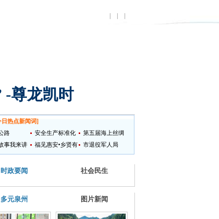
|
|
|
 -尊龙凯时
今日热点新闻词
]
公路
安全生产标准化
第五届海上丝绸
故事我来讲
提升
福见惠安•乡贤有
之路国际艺术节
市退役军人局
为
时政要闻
社会民生
多元泉州
图片新闻