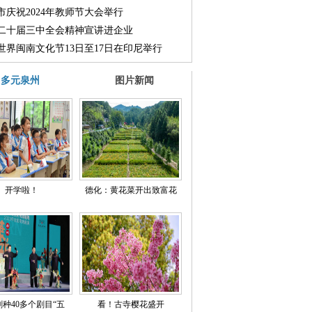
市庆祝2024年教师节大会举行
二十届三中全会精神宣讲进企业
24世界闽南文化节13日至17日在印尼举行
多元泉州
图片新闻
开学啦！
德化：黄花菜开出致富花
剧种40多个剧目“五
看！古寺樱花盛开