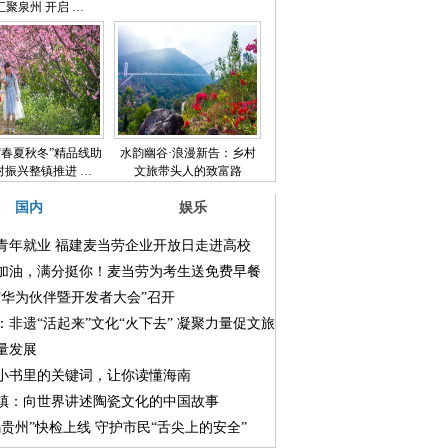
汇聚泉州 开启 …
“春夏秋冬”精品线助
水韵幽谷·浪漫新告：乡村
村振兴整镇推进 …
文旅带头人的致富路
国内
娱乐
青年就业 福建麦当劳企业开放日走进高校
加油，满分挺你！麦当劳为考生送免费早餐
“华为伙伴暨开发者大会”召开
：非遗“活起来”文化“火下去” 凝聚力量促文旅
量发展
小书里的关键词，让你读懂海南
镇：向世界讲述陶瓷文化的中国故事
码贵州”快检上线 守护市民“舌尖上的安全”