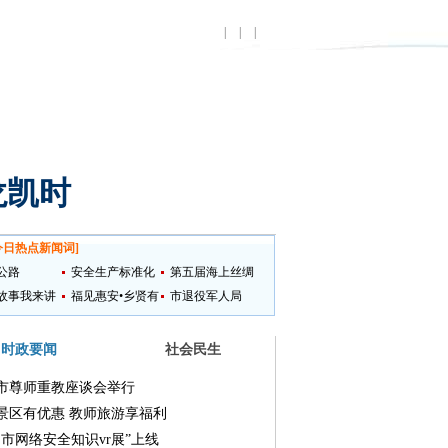
|
|
|
龙凯时
今日热点新闻词
]
公路
安全生产标准化
第五届海上丝绸
故事我来讲
提升
福见惠安•乡贤有
之路国际艺术节
市退役军人局
为
时政要闻
社会民生
市尊师重教座谈会举行
景区有优惠 教师旅游享福利
州市网络安全知识vr展”上线