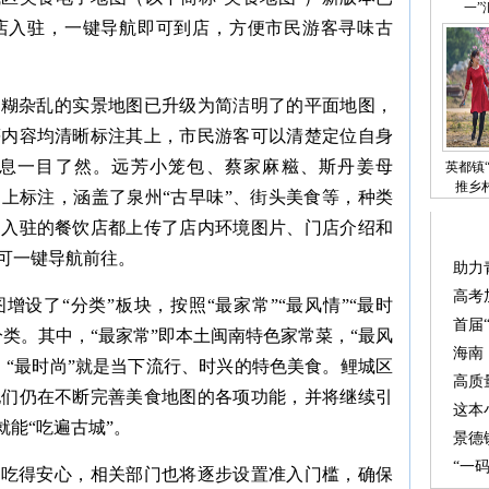
一”
店入驻，一键导航即可到店，方便市民游客寻味古
模糊杂乱的实景地图已升级为简洁明了的平面地图，
等内容均清晰标注其上，市民游客可以清楚定位自身
息一目了然。远芳小笼包、蔡家麻糍、斯丹姜母
英都镇
推乡
上标注，涵盖了泉州“古早味”、街头美食等，种类
，入驻的餐饮店都上传了店内环境图片、门店介绍和
可一键导航前往。
助力
高考
设了“分类”板块，按照“最家常”“最风情”“最时
首届
类。其中，“最家常”即本土闽南特色家常菜，“最风
海南
，“最时尚”就是当下流行、时兴的特色美食。鲤城区
高质
他们仍在不断完善美食地图的各项功能，并将继续引
这本
就能“吃遍古城”。
景德
“一
、吃得安心，相关部门也将逐步设置准入门槛，确保