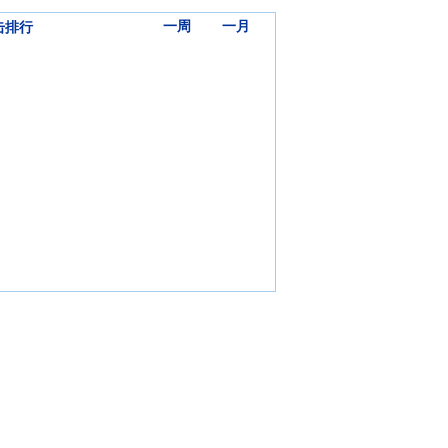
三天
一周
一月
击排行