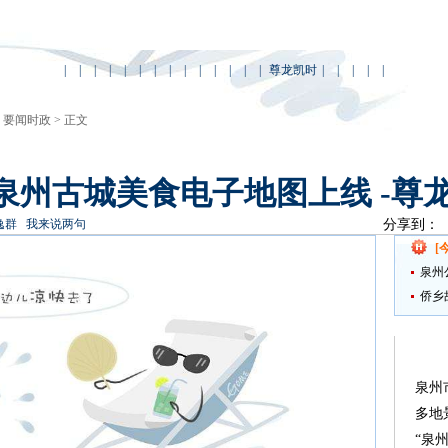
|
|
|
|
|
|
|
|
|
|
|
|
|
|
尊龙凯时
|
|
|
|
|
>
要闻时政
> 正文
泉州古城美食电子地图上线 -尊
逸群
我来说两句
分享到：
[
泉州
侨乡
泉州
多地
“泉