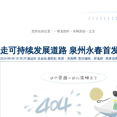
|
|
|
|
|
|
|
|
您所在的位置： >
尊龙凯时
>
本网原创
> 正文
走可持续发展道路 泉州永春首发“
2024-08-06 18:38:29
施远圻 吴金灿 颜彩虹
来源：东南网
责任编辑：薛逸群
我来说