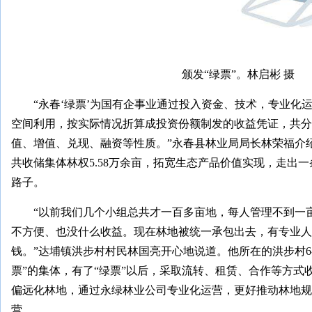
颁发“绿票”。林启彬 摄
“永春‘绿票’为国有企事业通过投入资金、技术，专业化
空间利用，按实际情况折算成投资份额制发的收益凭证，共分为
值、增值、兑现、融资等性质。”永春县林业局局长林荣福介
共收储集体林权5.58万余亩，拓宽生态产品价值实现，走出
路子。
“以前我们几个小组总共才一百多亩地，每人管理不到一
不方便、也没什么收益。现在林地被统一承包出去，有专业人
钱。”达埔镇洪步村村民林国亮开心地说道。他所在的洪步村6-
票”的集体，有了“绿票”以后，采取流转、租赁、合作等方式
偏远化林地，通过永绿林业公司专业化运营，更好推动林地规
营。