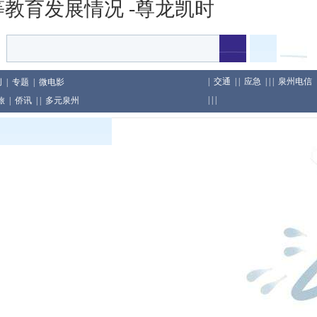
教育发展情况 -尊龙凯时
|
交通
| |
应急
| | |
泉州电信
创
|
专题
|
微电影
| | |
旅
|
侨讯
| |
多元泉州
印尼举行
及包装行为
教育累计教龄超两千年
庆假日旅游市场等工作