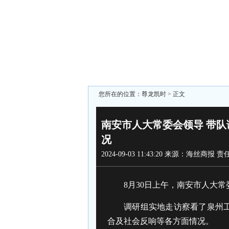
您所在的位置：
尊龙凯时
> 正文
南安市人大常委会领导 带
况
2024-09-03 11:43:20
来源：海丝商报
责
8月30日上午，南安市人大
调研组实地走访察看了泉州
合及社会反响等各方面情况。