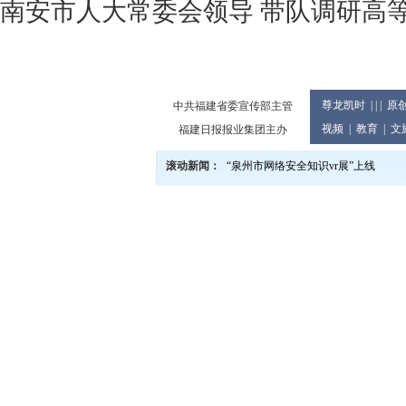
南安市人大常委会领导 带队调研高等
尊龙凯时
| | |
原
中共福建省委宣传部主管
视频
|
教育
|
文
福建日报报业集团主办
滚动新闻：
“泉州市网络安全知识vr展”上线
泉州市庆祝2024年教师节大会举行
党的二十届三中全会精神宣讲进企业
2024世界闽南文化节13日至17日在
泉州市发布提醒告诫书 规范月饼价格
教育世家六代接力传承 90余人投身
泉州市文旅总指挥部研究推进中秋国