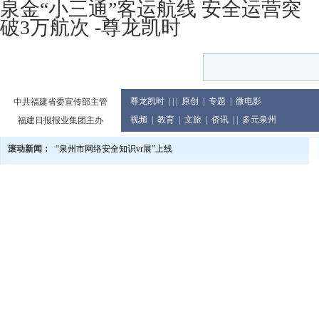
泉金“小三通”客运航线 安全运营突
破3万航次 -尊龙凯时
尊龙凯时
| | |
原创
|
专题
|
微电影
中共福建省委宣传部主管
视频
|
教育
|
文旅
|
侨讯
| |
多元泉州
福建日报报业集团主办
滚动新闻：
“泉州市网络安全知识vr展”上线
泉州市庆祝2024年教师节大会举行
党的二十届三中全会精神宣讲进企业
2024世界闽南文化节13日至17日在印尼举行
泉州市发布提醒告诫书 规范月饼价格及包装行为
教育世家六代接力传承 90余人投身教育累计教龄超两千年
泉州市文旅总指挥部研究推进中秋国庆假日旅游市场等工作