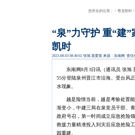
您所在的位置： >
尊龙凯时
>
“泉”力守护 重“
凯时
2023-08-03 08:40:02
张旭 苗爱英
来源：东南网
责任
东南网8月3日讯（通讯员 张旭 
55分登陆泉州晋江市沿海。受台风
水现象。
越是险情当前，越是考验处置能
渐变小，中建三局在泉党员干部、
政府号召，第一时间成立应急抢险
救援力量精准投入到灾后应急抢险
园重建。