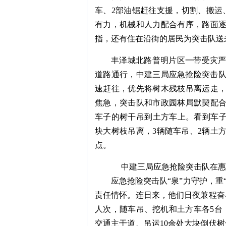
车、2部油锯赶往支援，切割、搬运、吊
有力，机械和人力配合有序，路面
指，还有住在沿街的居民为突击队送
丰泽城北路普明片区一带受灾
道路通行，中建三局应急抢险突击队
速赶往，优先将树木残枝吊离运走
焦急，突击队和市政园林局默契配
车子的树干吊到土方车上。看到车子
块大树枝吊离，3辆随车吊、2辆土
点。
中建三局应急抢险突击队在惠
应急抢险突击队“泉”力守护，重
责任情怀。连日来，他们日夜兼程奋
人次，随车吊、挖机和土方车各5台，
交通主干道、吊运10余处大块倒伏树