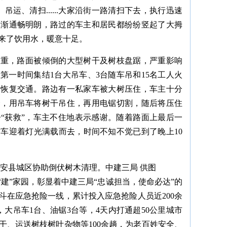
运、清扫......大家沿街一路清扫下去，执行迅速
逐渐通畅明朗，路过的车主和居民都纷纷竖起了大拇
来了饮用水，暖意十足。
严重，路面被倾倒的大型树干及树枝盘踞，严重影响
第一时间集结1台大吊车、3台随车吊和15名工人火
，恢复交通。路边有一私家车被大树压住，车主十分
合，用吊车将树干吊住，再用电锯切割，随后将压住
“获救”，车主不住地表示感谢。随着路面上最后一
方车迎着灯光满载而去，时间不知不觉已到了晚上10
安县城区协助倒伏树木清理。
中建三局 供图
“建”家园，彰显着中建三局“忠诚担当，使命必达”的
斗在应急抢险一线，累计投入应急抢险人员近200余
大吊车1台、油锯3台等，4天内打通超50公里城市
干、运送树枝树叶杂物等100余趟，为老百姓安全、