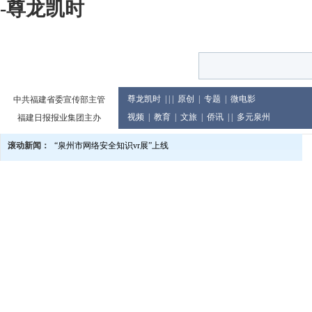
-尊龙凯时
尊龙凯时
| | |
原创
|
专题
|
微电影
中共福建省委宣传部主管
视频
|
教育
|
文旅
|
侨讯
| |
多元泉州
福建日报报业集团主办
滚动新闻：
“泉州市网络安全知识vr展”上线
泉州市庆祝2024年教师节大会举行
党的二十届三中全会精神宣讲进企业
2024世界闽南文化节13日至17日在印尼举行
泉州市发布提醒告诫书 规范月饼价格及包装行为
教育世家六代接力传承 90余人投身教育累计教龄超两千年
泉州市文旅总指挥部研究推进中秋国庆假日旅游市场等工作