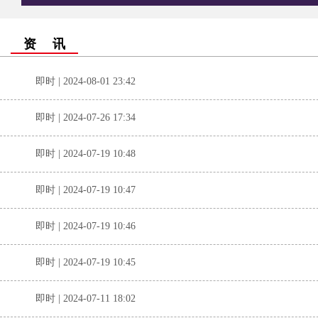
资 讯
即时 | 2024-08-01 23:42
即时 | 2024-07-26 17:34
即时 | 2024-07-19 10:48
即时 | 2024-07-19 10:47
即时 | 2024-07-19 10:46
即时 | 2024-07-19 10:45
即时 | 2024-07-11 18:02