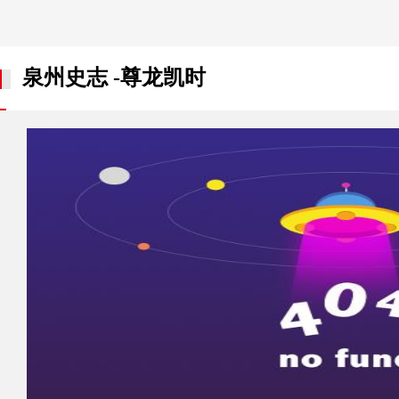
泉州史志 -尊龙凯时