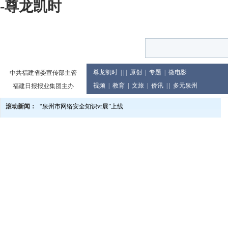
-尊龙凯时
尊龙凯时
| | |
原创
|
专题
|
微电影
中共福建省委宣传部主管
视频
|
教育
|
文旅
|
侨讯
| |
多元泉州
福建日报报业集团主办
滚动新闻：
“泉州市网络安全知识vr展”上线
泉州市庆祝2024年教师节大会举行
党的二十届三中全会精神宣讲进企业
2024世界闽南文化节13日至17日在印尼举行
泉州市发布提醒告诫书 规范月饼价格及包装行为
教育世家六代接力传承 90余人投身教育累计教龄超两千年
泉州市文旅总指挥部研究推进中秋国庆假日旅游市场等工作