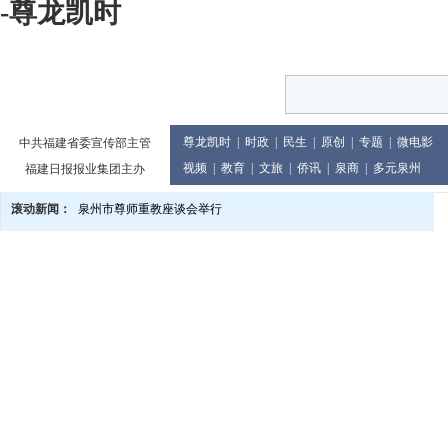
-尊龙凯时
尊龙凯时
|
时政
|
民生
|
原创
|
专题
|
微电影
中共福建省委宣传部主管
视频
|
教育
|
文旅
|
侨讯
|
泉商
|
多元泉州
福建日报报业集团主办
滚动新闻：
泉州市尊师重教座谈会举行
多地景区有优惠 教师旅游享福利
“泉州市网络安全知识vr展”上线
泉州市庆祝2024年教师节大会举行
党的二十届三中全会精神宣讲进企业
2024世界闽南文化节13日至17日在印尼举行
泉州市发布提醒告诫书 规范月饼价格及包装行为
教育世家六代接力传承 90余人投身教育累计教龄超两千年