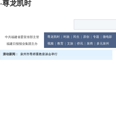
-尊龙凯时
尊龙凯时
|
时政
|
民生
|
原创
|
专题
|
微电影
中共福建省委宣传部主管
视频
|
教育
|
文旅
|
侨讯
|
泉商
|
多元泉州
福建日报报业集团主办
滚动新闻：
泉州市尊师重教座谈会举行
多地景区有优惠 教师旅游享福利
“泉州市网络安全知识vr展”上线
泉州市庆祝2024年教师节大会举行
党的二十届三中全会精神宣讲进企业
2024世界闽南文化节13日至17日在印尼举行
泉州市发布提醒告诫书 规范月饼价格及包装行为
教育世家六代接力传承 90余人投身教育累计教龄超两千年