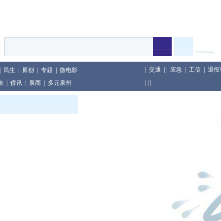
|
交通
| |
应急
|
工信
|
退役
|
民生
|
原创
|
专题
|
微电影
| | |
旅
|
侨讯
|
泉商
|
多元泉州
印尼举行
及包装行为
教育累计教龄超两千年