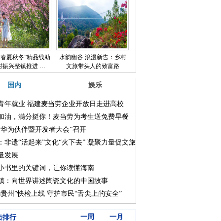
“春夏秋冬”精品线助
水韵幽谷·浪漫新告：乡村
村振兴整镇推进 …
文旅带头人的致富路
国内
娱乐
青年就业 福建麦当劳企业开放日走进高校
加油，满分挺你！麦当劳为考生送免费早餐
“华为伙伴暨开发者大会”召开
：非遗“活起来”文化“火下去” 凝聚力量促文旅
量发展
小书里的关键词，让你读懂海南
镇：向世界讲述陶瓷文化的中国故事
码贵州”快检上线 守护市民“舌尖上的安全”
三天
一周
一月
击排行