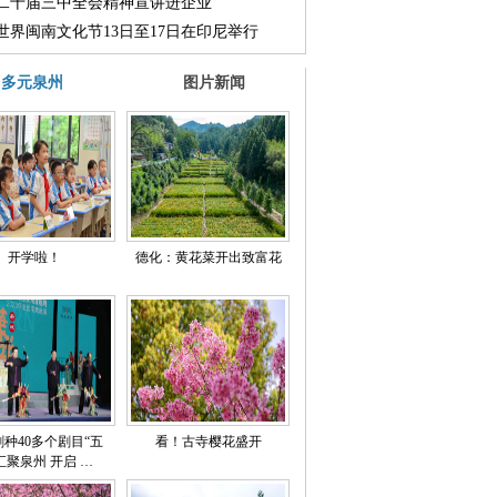
二十届三中全会精神宣讲进企业
24世界闽南文化节13日至17日在印尼举行
多元泉州
图片新闻
开学啦！
德化：黄花菜开出致富花
剧种40多个剧目“五
看！古寺樱花盛开
汇聚泉州 开启 …