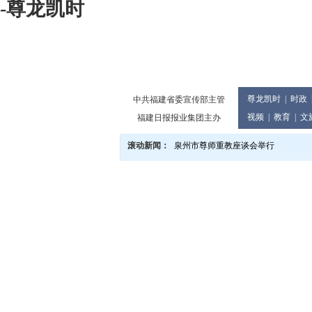
-尊龙凯时
尊龙凯时
|
时政
中共福建省委宣传部主管
视频
|
教育
|
文
福建日报报业集团主办
滚动新闻：
泉州市尊师重教座谈会举行
多地景区有优惠 教师旅游享福利
“泉州市网络安全知识vr展”上线
泉州市庆祝2024年教师节大会举行
党的二十届三中全会精神宣讲进企业
2024世界闽南文化节13日至17日在
泉州市发布提醒告诫书 规范月饼价格
教育世家六代接力传承 90余人投身