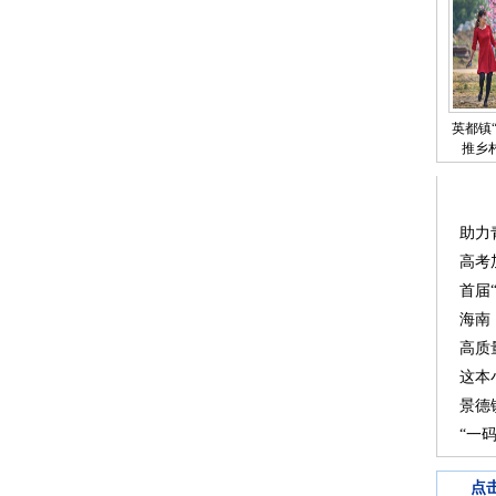
英都镇
推乡
助力
高考
首届
海南
高质
这本
景德
“一
点