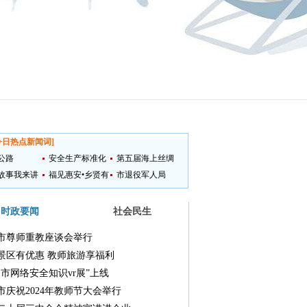
今日热点新闻词
]
公路
安全生产标准化
第五届海上丝绸
故事我来讲
提升
福见惠安•乡贤有
之路国际艺术节
市退役军人局
为
时政要闻
社会民生
市尊师重教座谈会举行
景区有优惠 教师旅游享福利
州市网络安全知识vr展”上线
市庆祝2024年教师节大会举行