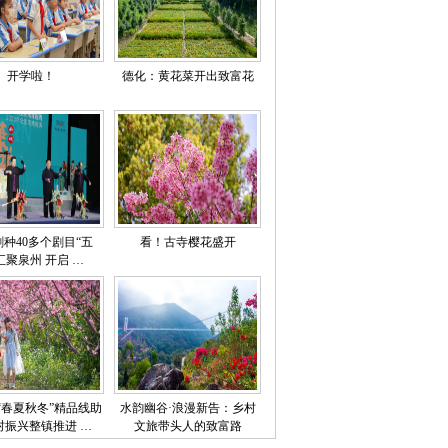
开学啦！
德化：黄花菜开出致富花
剧种40多个剧目“五
看！古寺樱花盛开
汇聚泉州 开启 …
“春夏秋冬”精品线助
水韵幽谷·浪漫新告：乡村
村振兴整镇推进 …
文旅带头人的致富路