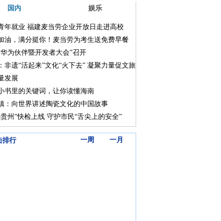
国内
娱乐
青年就业 福建麦当劳企业开放日走进高校
加油，满分挺你！麦当劳为考生送免费早餐
“华为伙伴暨开发者大会”召开
：非遗“活起来”文化“火下去” 凝聚力量促文旅
量发展
小书里的关键词，让你读懂海南
镇：向世界讲述陶瓷文化的中国故事
码贵州”快检上线 守护市民“舌尖上的安全”
三天
一周
一月
击排行