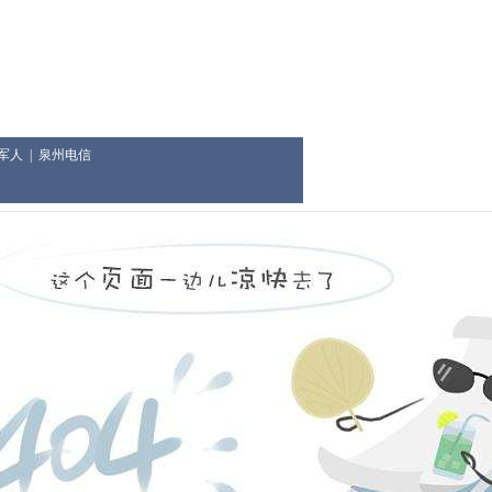
军人
|
泉州电信