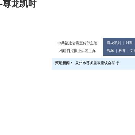
-尊龙凯时
尊龙凯时
|
时政
中共福建省委宣传部主管
视频
|
教育
|
文
福建日报报业集团主办
滚动新闻：
泉州市尊师重教座谈会举行
多地景区有优惠 教师旅游享福利
“泉州市网络安全知识vr展”上线
泉州市庆祝2024年教师节大会举行
党的二十届三中全会精神宣讲进企业
2024世界闽南文化节13日至17日在
泉州市发布提醒告诫书 规范月饼价格
教育世家六代接力传承 90余人投身