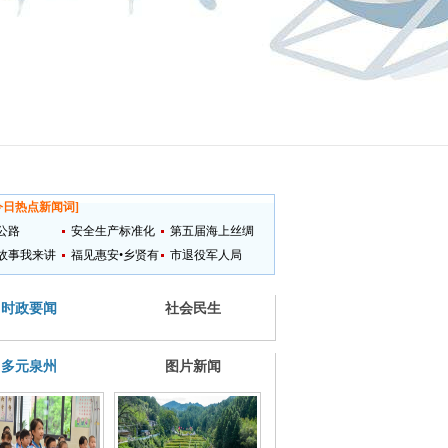
今日热点新闻词
]
公路
安全生产标准化
第五届海上丝绸
故事我来讲
提升
福见惠安•乡贤有
之路国际艺术节
市退役军人局
为
时政要闻
社会民生
多元泉州
图片新闻