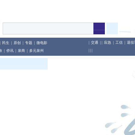
|
交通
| |
应急
|
工信
|
退役
|
民生
|
原创
|
专题
|
微电影
| | |
旅
|
侨讯
|
泉商
|
多元泉州
印尼举行
及包装行为
教育累计教龄超两千年