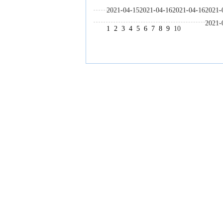
2021-04-15
2021-04-16
2021-04-16
2021-
2021-
1
2
3
4
5
6
7
8
9
10