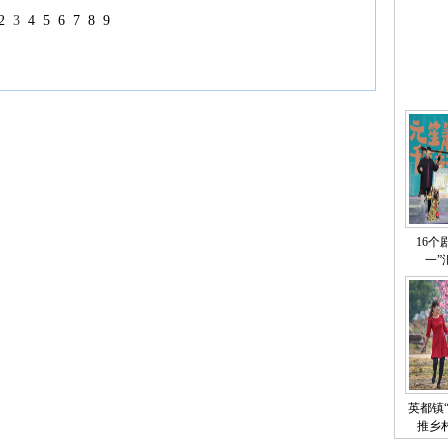
2
3
4
5
6
7
8
9
16个
一”
英都镇
推乡