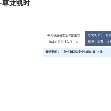
-尊龙凯时
尊龙凯时
| | |
原
中共福建省委宣传部主管
视频
|
教育
|
文
福建日报报业集团主办
滚动新闻：
“泉州市网络安全知识vr展”上线
泉州市庆祝2024年教师节大会举行
党的二十届三中全会精神宣讲进企业
2024世界闽南文化节13日至17日在
泉州市发布提醒告诫书 规范月饼价格
教育世家六代接力传承 90余人投身
泉州市文旅总指挥部研究推进中秋国