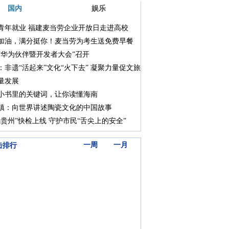
国内
娱乐
青年就业 福建麦当劳企业开放日走进高校
加油，满分挺你！麦当劳为考生送免费早餐
“华为伙伴暨开发者大会”召开
：非遗“活起来”文化“火下去” 凝聚力量促文旅
量发展
小书里的关键词，让你读懂海南
镇：向世界讲述陶瓷文化的中国故事
码贵州”快检上线 守护市民“舌尖上的安全”
三天
一周
一月
击排行