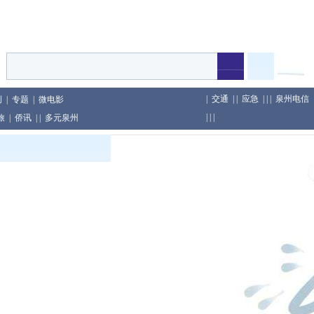
|
交通
| |
应急
| | |
泉州电信
创
|
专题
|
微电影
| | |
旅
|
侨讯
| |
多元泉州
印尼举行
及包装行为
教育累计教龄超两千年
庆假日旅游市场等工作