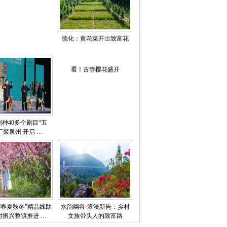
德化：黄花菜开出致富花
看！古寺樱花盛开
剧种40多个剧目“五
汇聚泉州 开启 …
“春夏秋冬”精品线助
水韵幽谷·浪漫新告：乡村
村振兴整镇推进 …
文旅带头人的致富路