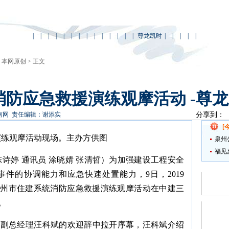
|
|
|
|
|
|
|
|
|
|
|
|
|
|
尊龙凯时
|
|
|
|
|
>
本网原创
> 正文
防应急救援演练观摩活动 -尊
南网
责任编辑：谢添实
分享到：
[
演练观摩活动现场。主办方供图
泉州
福见
 陈诗婷 通讯员 涂晓婧 张清哲）为加强建设工程安全
为
件的协调能力和应急快速处置能力，9日，2019
泉州市住建系统消防应急救援演练观摩活动在中建三
。
司副总经理汪科斌的欢迎辞中拉开序幕，汪科斌介绍