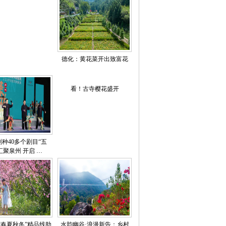
德化：黄花菜开出致富花
看！古寺樱花盛开
剧种40多个剧目“五
汇聚泉州 开启 …
“春夏秋冬”精品线助
水韵幽谷·浪漫新告：乡村