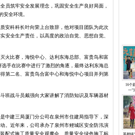
励全员筑牢安全发展理念，巩固安全生产良好局面，
的安全环境。
局质安科科长叶向荣上台致辞，他对项目团队为此次
落实安全生产责任，以高度的政治自觉、思想自觉、
盆灭火比赛，海悦中心、达利东海总部、富贵鸟和富
赛选手在比赛中进行了激烈的角逐，最终达利东海总
获得第二名、富贵鸟合富中心和海悦中心项目并列第
16个
一”
战斗班战斗员戴强向大家讲解了消防知识及车辆器材
，是中建三局厦门分公司在泉州市住建局指导下，深
活动。近年来，公司承办了泉州市鲤城区安全防汛演
饰装配式施工质量安全观摩会、质量安全绿色施工标
英都镇