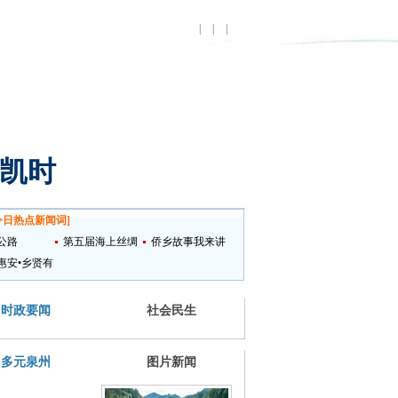
|
|
|
龙凯时
今日热点新闻词
]
公路
第五届海上丝绸
侨乡故事我来讲
惠安•乡贤有
之路国际艺术节
时政要闻
社会民生
多元泉州
图片新闻