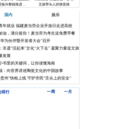
村振兴整镇推进 …
文旅带头人的致富路
国内
娱乐
青年就业 福建麦当劳企业开放日走进高校
加油，满分挺你！麦当劳为考生送免费早餐
“华为伙伴暨开发者大会”召开
：非遗“活起来”文化“火下去” 凝聚力量促文旅
量发展
小书里的关键词，让你读懂海南
镇：向世界讲述陶瓷文化的中国故事
码贵州”快检上线 守护市民“舌尖上的安全”
三天
一周
一月
击排行